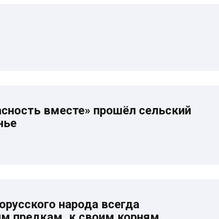
асность вместе» прошёл сельский
нье
орусского народа всегда
им предкам, к своим корням