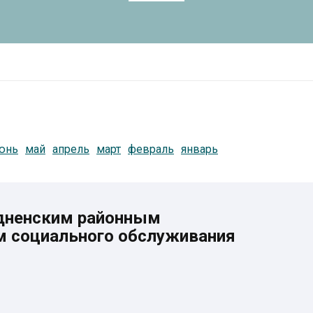
юнь
май
апрель
март
февраль
январь
одненским районным
м социального обслуживания